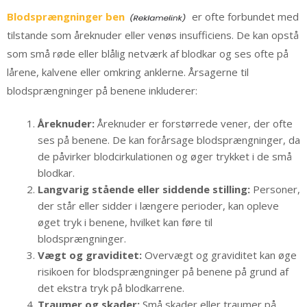
Blodsprængninger ben
er ofte forbundet med
tilstande som åreknuder eller venøs insufficiens. De kan opstå
som små røde eller blålig netværk af blodkar og ses ofte på
lårene, kalvene eller omkring anklerne. Årsagerne til
blodsprængninger på benene inkluderer:
Åreknuder:
Åreknuder er forstørrede vener, der ofte
ses på benene. De kan forårsage blodsprængninger, da
de påvirker blodcirkulationen og øger trykket i de små
blodkar.
Langvarig stående eller siddende stilling:
Personer,
der står eller sidder i længere perioder, kan opleve
øget tryk i benene, hvilket kan føre til
blodsprængninger.
Vægt og graviditet:
Overvægt og graviditet kan øge
risikoen for blodsprængninger på benene på grund af
det ekstra tryk på blodkarrene.
Traumer og skader:
Små skader eller traumer på