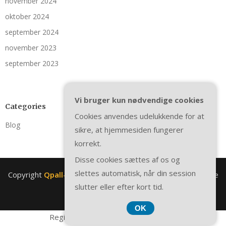
november 2024
oktober 2024
september 2024
november 2023
september 2023
Vi bruger kun nødvendige cookies
Categories
Cookies anvendes udelukkende for at
Blog
sikre, at hjemmesiden fungerer
korrekt.
Disse cookies sættes af os og
slettes automatisk, når din session
Copyright
Qpall-plastpaller.dk
. All rights reserved.
| Theme
slutter eller efter kort tid.
by
SuperbThemes
OK
Registreringsnummer DK3740 7739