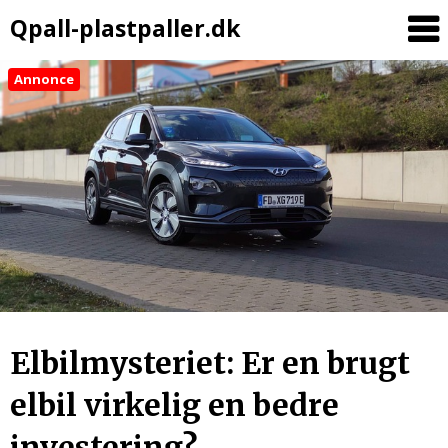
Qpall-plastpaller.dk
Annonce
Elbilmysteriet: Er en brugt
elbil virkelig en bedre
investering?