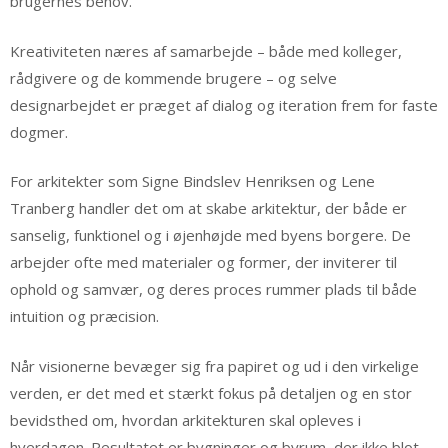
brugernes behov.
Kreativiteten næres af samarbejde – både med kolleger,
rådgivere og de kommende brugere – og selve
designarbejdet er præget af dialog og iteration frem for faste
dogmer.
For arkitekter som Signe Bindslev Henriksen og Lene
Tranberg handler det om at skabe arkitektur, der både er
sanselig, funktionel og i øjenhøjde med byens borgere. De
arbejder ofte med materialer og former, der inviterer til
ophold og samvær, og deres proces rummer plads til både
intuition og præcision.
Når visionerne bevæger sig fra papiret og ud i den virkelige
verden, er det med et stærkt fokus på detaljen og en stor
bevidsthed om, hvordan arkitekturen skal opleves i
hverdagen. Resultatet er bygninger og byrum, der ikke blot