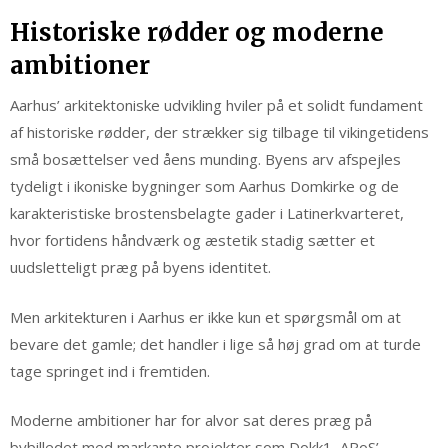
Historiske rødder og moderne
ambitioner
Aarhus’ arkitektoniske udvikling hviler på et solidt fundament
af historiske rødder, der strækker sig tilbage til vikingetidens
små bosættelser ved åens munding. Byens arv afspejles
tydeligt i ikoniske bygninger som Aarhus Domkirke og de
karakteristiske brostensbelagte gader i Latinerkvarteret,
hvor fortidens håndværk og æstetik stadig sætter et
uudsletteligt præg på byens identitet.
Men arkitekturen i Aarhus er ikke kun et spørgsmål om at
bevare det gamle; det handler i lige så høj grad om at turde
tage springet ind i fremtiden.
Moderne ambitioner har for alvor sat deres præg på
bybilledet med markante projekter som Dokk1, ARoS’