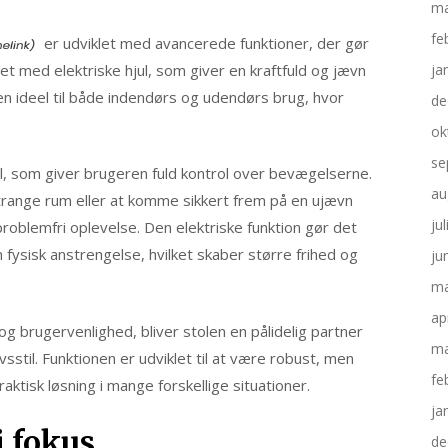
ma
fe
er udviklet med avancerede funktioner, der gør
et med elektriske hjul, som giver en kraftfuld og jævn
ja
en ideel til både indendørs og udendørs brug, hvor
de
ok
se
ol, som giver brugeren fuld kontrol over bevægelserne.
au
range rum eller at komme sikkert frem på en ujævn
ju
roblemfri oplevelse. Den elektriske funktion gør det
fysisk anstrengelse, hvilket skaber større frihed og
ju
ma
ap
g brugervenlighed, bliver stolen en pålidelig partner
ma
sstil. Funktionen er udviklet til at være robust, men
fe
raktisk løsning i mange forskellige situationer.
ja
 fokus
de