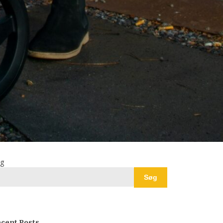
g
Søg
cent Posts