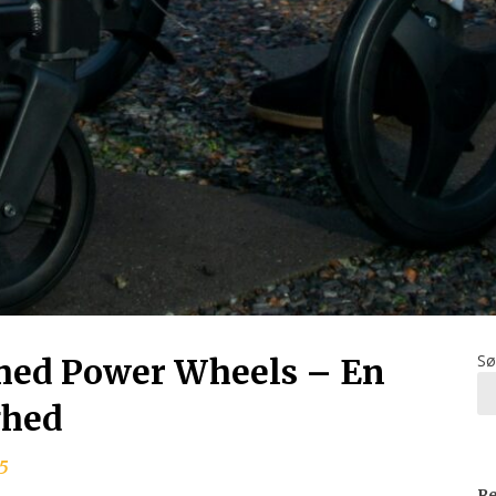
Sø
med Power Wheels – En
ghed
5
Re