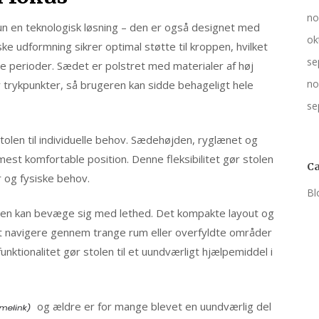
no
un en teknologisk løsning – den er også designet med
ok
e udformning sikrer optimal støtte til kroppen, hvilket
se
re perioder. Sædet er polstret med materialer af høj
no
 trykpunkter, så brugeren kan sidde behageligt hele
se
stolen til individuelle behov. Sædehøjden, ryglænet og
st komfortable position. Denne fleksibilitet gør stolen
Ca
 og fysiske behov.
Bl
eren kan bevæge sig med lethed. Det kompakte layout og
t navigere gennem trange rum eller overfyldte områder
ktionalitet gør stolen til et uundværligt hjælpemiddel i
og ældre er for mange blevet en uundværlig del