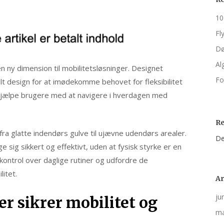
10
Fl
Dø
Al
 ny dimension til mobilitetsløsninger. Designet
Fo
lt design for at imødekomme behovet for fleksibilitet
t hjælpe brugere med at navigere i hverdagen med
R
t fra glatte indendørs gulve til ujævne udendørs arealer.
De
sig sikkert og effektivt, uden at fysisk styrke er en
 kontrol over daglige rutiner og udfordre de
itet.
Ar
ju
r sikrer mobilitet og
ma