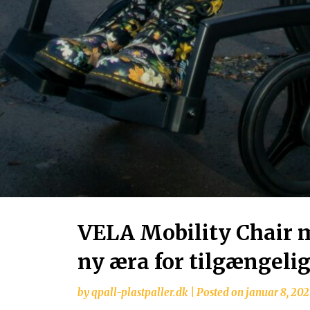
VELA Mobility Chair 
ny æra for tilgængeli
by
qpall-plastpaller.dk
|
Posted on
januar 8, 202