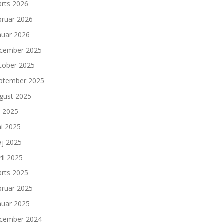
rts 2026
bruar 2026
nuar 2026
cember 2025
tober 2025
ptember 2025
gust 2025
li 2025
ni 2025
j 2025
ril 2025
rts 2025
bruar 2025
nuar 2025
cember 2024